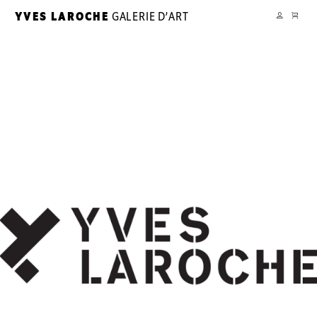
PANIER
YVES LAROCHE
GALERIE D’ART
YL
MON
COMPTE
La
galerie