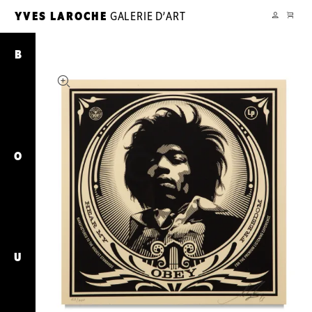
PANIER
YVES LAROCHE
GALERIE D’ART
YL
MON
COMPTE
Hear
My
B
Freedom
O
U