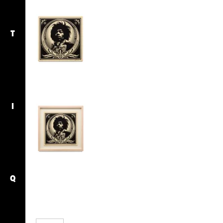
T
I
Q