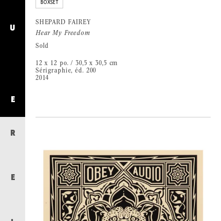
BOXSET
SHEPARD FAIREY
U
Hear My Freedom
Sold
12 x 12 po. / 30,5 x 30,5 cm
Sérigraphie, éd. 200
2014
E
R
E